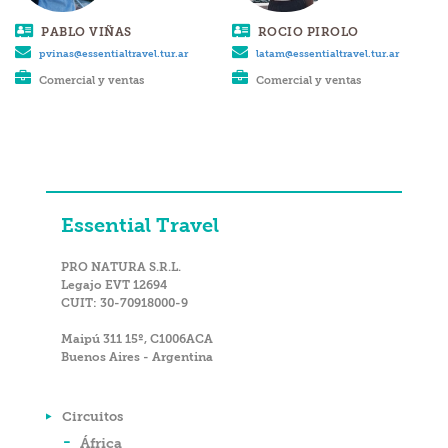
PABLO VIÑAS
ROCIO PIROLO
pvinas@essentialtravel.tur.ar
latam@essentialtravel.tur.ar
Comercial y ventas
Comercial y ventas
Essential Travel
PRO NATURA S.R.L.
Legajo EVT 12694
CUIT: 30-70918000-9
Maipú 311 15º, C1006ACA
Buenos Aires - Argentina
Circuitos
África